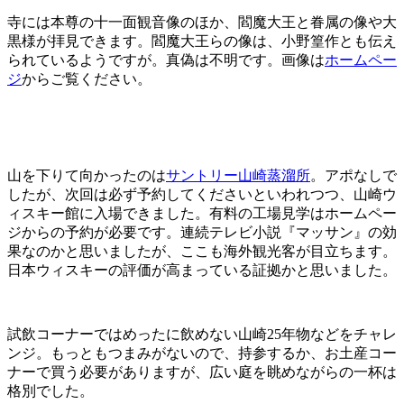
寺には本尊の十一面観音像のほか、閻魔大王と眷属の像や大
黒様が拝見できます。閻魔大王らの像は、小野篁作とも伝え
られているようですが。真偽は不明です。画像は
ホームペー
ジ
からご覧ください。
山を下りて向かったのは
サントリー山崎蒸溜所
。アポなしで
したが、次回は必ず予約してくださいといわれつつ、山崎ウ
ィスキー館に入場できました。有料の工場見学はホームペー
ジからの予約が必要です。連続テレビ小説『マッサン』の効
果なのかと思いましたが、ここも海外観光客が目立ちます。
日本ウィスキーの評価が高まっている証拠かと思いました。
試飲コーナーではめったに飲めない山崎25年物などをチャレ
ンジ。もっともつまみがないので、持参するか、お土産コー
ナーで買う必要がありますが、広い庭を眺めながらの一杯は
格別でした。