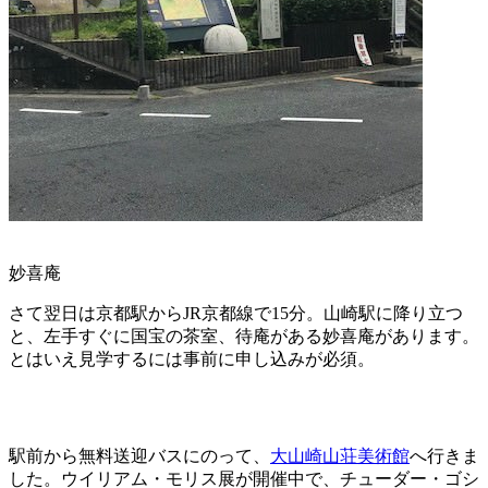
妙喜庵
さて翌日は京都駅からJR京都線で15分。山崎駅に降り立つ
と、左手すぐに国宝の茶室、待庵がある妙喜庵があります。
とはいえ見学するには事前に申し込みが必須。
駅前から無料送迎バスにのって、
大山崎山荘美術館
へ行きま
した。ウイリアム・モリス展が開催中で、チューダー・ゴシ