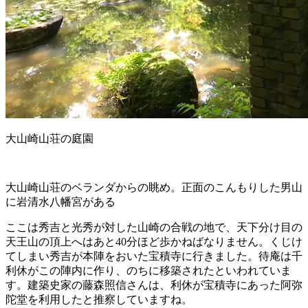
大山崎山荘の庭園
大山崎山荘のベランダからの眺め。正面のこんもりした男山
に岩清水八幡宮がある
ここは秀吉と光秀が対した山崎の合戦の地で、天下分け目の
天王山の頂上へはあと40分ほど歩かねばなりません。くじけ
てしまい秀吉が本陣をおいた宝積寺に行きました。待庵は千
利休がこの陣内に作り、のちに移築されたといわれていま
す。建築史家の藤森照信さんは、利休が宝積寺にあった阿弥
陀堂を利用したと推察していますね。