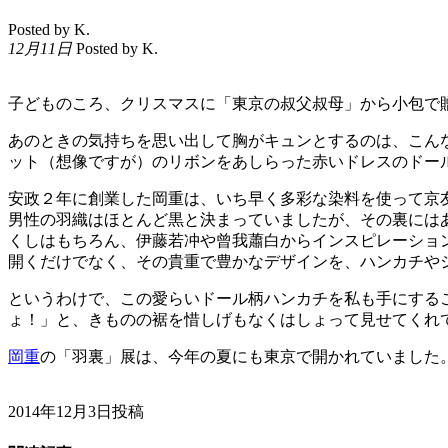
Posted by K.
12月11日
Posted by K.
子どものころ、クリスマスに「東京の叔父叔母」から小包で
あのときの気持ちを思い出して胸がキュンとするのは、こん
ット（想像ですが）のリボンをあしらった赤いドレスのドー
安政２年に創業した岡重は、いち早く多彩な染料を使って京
男性の羽織はほとんど黒と決まっていましたが、その裏には
くしはもちろん、伊藤若冲や曾我蕭白からインスピレーショ
開くだけでなく、その貴重で豊かなデザインを、ハンカチや
というわけで、この愛らいドール柄ハンカチを私も手にする
ょ！」と、きものの裾を惜しげもなくはしょって見せてくれ
岡重
の「羽裏」展は、今年の夏にも東京で開かれていました
2014年12月3日投稿