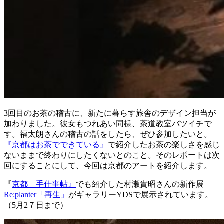
3回目のお茶の稽古に、新たに暮らす旅舎のデザイン担当が
加わりました。彼女もつれあい同様、茶道教室バツイチで
す。福太朗さんの稽古の話をしたら、ぜひ参加したいと。
『京都はお茶でできている』
で紹介したお茶の楽しさを感じ
ないままで終わりにしたくないとのこと。そのレポートは次
回にすることにして、今回は京都のアートを紹介します。
『
京都 手仕事帖』
でも紹介した村瀬貴昭さんの新作展
Re:planter「再生」
がギャラリーYDSで展示されています。
（5月2７日まで）